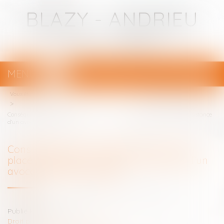
BLAZY - ANDRIEU
Avocats - Bayonne
MENU
Ouvrir
le
Vous êtes ici :
Votre avocat
menu
Conséquences de l’audition d’un mineur placé en garde à vue sans l’assistance
d’un avocat - Dalloz Actualité
Conséquences de l’audition d’un mineur
placé en garde à vue sans l’assistance d’un
avocat - Dalloz Actualité
Publié le :
15/01/2018
Droit pénal