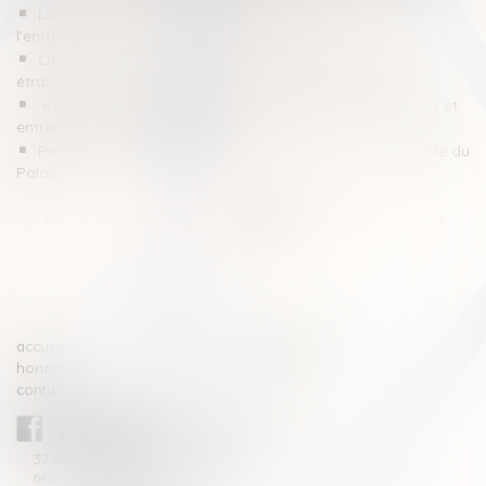
La proposition de loi sur la résidence alternée conçoit
l’enfant comme une chose à partager
Office du juge concernant le placement d’un enfant
étranger en assistance éducative - La Gazette du Palais
« Responsabilités, garanties et assurances des artisans et
entrepreneurs du bâtiment » - AQC
Procédure de pesée de produits stupéfiants - La Gazette du
Palais
<<
<
...
70
71
72
73
74
75
76
...
>
>>
accueil
compétences
honoraires
actus
contact
CABINET BLAZY-ANDRIEU
37 avenue de la légion Tchèque
64100 BAYONNE