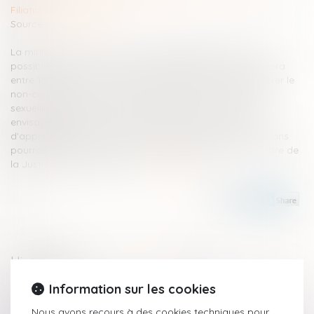
Filiation
Source :
www.lexpress.fr
La ministre de la Justice, Nicole Belloubet a évoqué la
possibilité que l'âge limite soit fixé à 13 ans. "Cela se jouera
entre 13 et 15 ans", a dit Marlène Schiappa. À quel âge fixer le
non-consentement pour les mineurs ayant des relations
sexuelles avec des adultes? "Treize ans est une borne
envisageable. Il faut que le juge soit aussi en capacité
d'apprécier des situations individuelles, mais l'âge de 13 ans
pourrait être retenu", a déclaré ce lundi, sur RTL, la ministre de
la Justice, Nicole Belloubet...
Lire la suite
Historique
Information sur les cookies
Confusion des peines : l’espace pénal européen existe bien |
Nous avons recours à des cookies techniques pour
Lextenso.fr