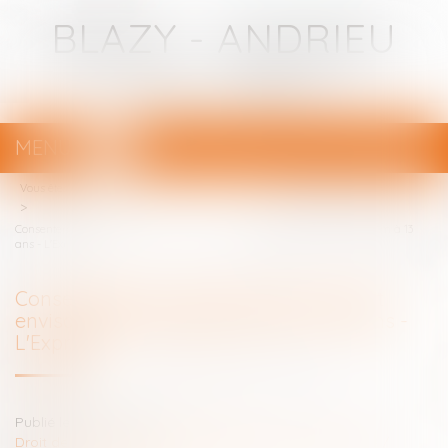
BLAZY - ANDRIEU
Avocats - Bayonne
MENU
Ouvrir
le
Vous êtes ici :
Votre avocat
menu
Consentement sexuel: le gouvernement envisage de fixer l'âge minimum à 13
ans - L'Express
Consentement sexuel: le gouvernement
envisage de fixer l'âge minimum à 13 ans -
L'Express
Publié le :
15/11/2017
Droit de la famille, des personnes et de leur patrimoine
/