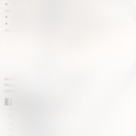
Peut-on changer de type de divorce pendant le
déroulement de la procédure ? | Justice.fr
Garde à vue ou retenue d'un mineur | Justice.fr
Réduction de trois peines au maximum légal et demande
de confusion de ces peines - La Gazette du Palais
<<
<
...
71
72
73
74
75
76
77
...
>
>>
accueil
compétences
honoraires
actus
contact
CABINET BLAZY-ANDRIEU
37 avenue de la légion Tchèque
64100 BAYONNE
Tél : 05 59 46 10 46
Fax : 05 59 46 10 57
Mail : contact[at]blazyavocats.com