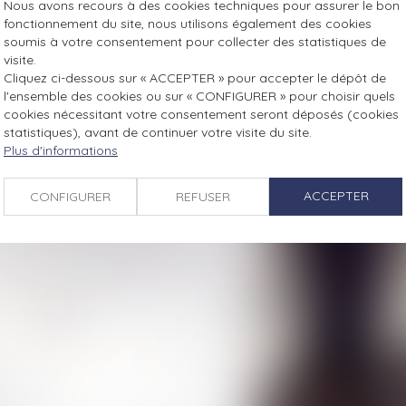
Nous avons recours à des cookies techniques pour assurer le bon
ayées est un dispositif en test dans 20
fonctionnement du site, nous utilisons également des cookies
met de soutenir les familles
soumis à votre consentement pour collecter des statistiques de
rsée par l'ex-conjoint...
Lire la suite
visite.
Cliquez ci-dessous sur « ACCEPTER » pour accepter le dépôt de
l'ensemble des cookies ou sur « CONFIGURER » pour choisir quels
cookies nécessitant votre consentement seront déposés (cookies
statistiques), avant de continuer votre visite du site.
Plus d'informations
ACCEPTER
CONFIGURER
REFUSER
élit de favoritisme #droitpénal
limentaire non payée #droitfamille
92
93
>
>>
EU
on Tchèque