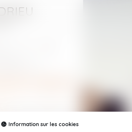
DRIEU
onne
aires
actus
contact
payée #droitfamille #divorce
 la pension alimentaire non
Information sur les cookies