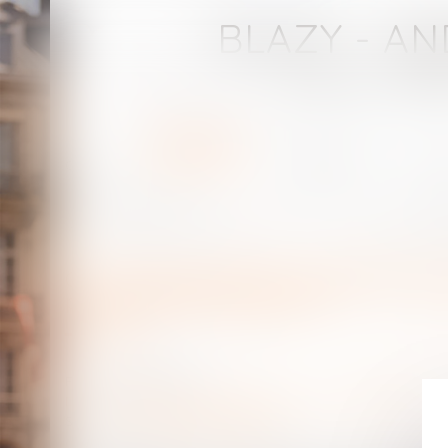
BLAZY - AN
Avocats - Bay
accueil
Votre avocat
compétences
honor
Vous êtes ici :
Votre avocat
Comment bénéficier de la garantie contre la pension alimentaire non 
Comment bénéficier de la garantie contre
payée #droitfamille #divorce
Publié le :
18/02/2015
Droit de la famille, des personnes et de leur patrimoine
Source :
www.dossierfamilial.com