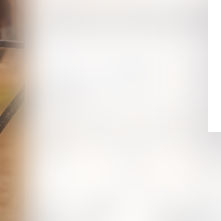
La garantie publique contre les pensions alimentaires imp
départements et qui devrait être généralisé en 2016. Il per
monoparentales quand la pension alimentaire n'est plus ve
Historique
Une collectivité territoriale condamnée au pénal pour d
#droitpublic
Comment bénéficier de la garantie contre la pension a
#divorce
<<
<
...
87
88
89
90
91
CABINET BLAZY-ANDRI
accueil
compétences
honoraires
actus
37 avenue de la légi