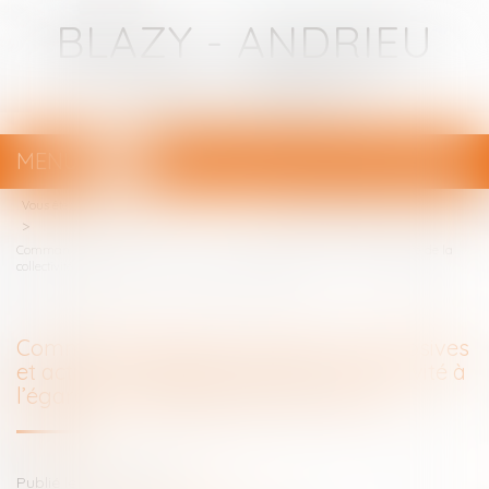
BLAZY - ANDRIEU
Avocats - Bayonne
MENU
Ouvrir
le
Vous êtes ici :
Votre avocat
menu
Commande publique : manœuvres dolosives et action en responsabilité de la
collectivité à l’égard des opérateurs économiques
Commande publique : manœuvres dolosives
et action en responsabilité de la collectivité à
l’égard des opérateurs économiques
Publié le :
10/06/2020