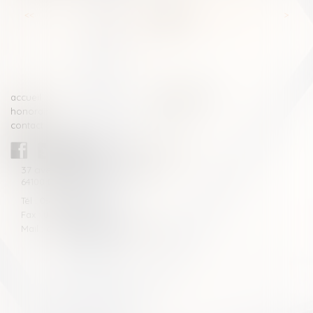
<<
<
...
54
55
56
57
58
59
60
...
>
>>
accueil
compétences
honoraires
actus
contact
CABINET BLAZY-ANDRIEU
37 avenue de la légion Tchèque
64100 BAYONNE
Tél : 05 59 46 10 46
Fax : 05 59 46 10 57
Mail : contact[at]blazyavocats.com