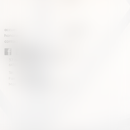
>>
accueil
compétences
honoraires
actus
contact
CABINET BLAZY-ANDRIEU
37 avenue de la légion Tchèque
64100 BAYONNE
Tél : 05 59 46 10 46
Fax : 05 59 46 10 57
Mail : contact[at]blazyavocats.com