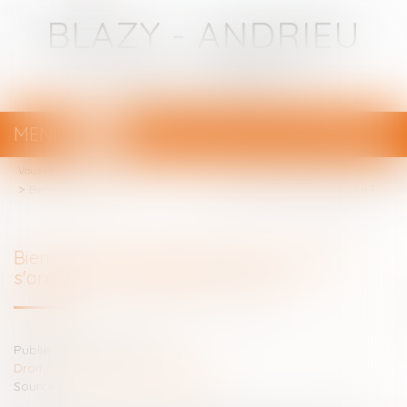
BLAZY - ANDRIEU
Avocats - Bayonne
MENU
Ouvrir
le
Vous êtes ici :
Votre avocat
menu
Biens scellés dérobés et volés : jusqu'où s'arrête la responsabilité de l'État ?
Biens scellés dérobés et volés : jusqu'où
s'arrête la responsabilité de l'État ?
Publié le :
29/09/2022
Droit pénal
/
Procédure pénale
Source :
www.lemag-juridique.com