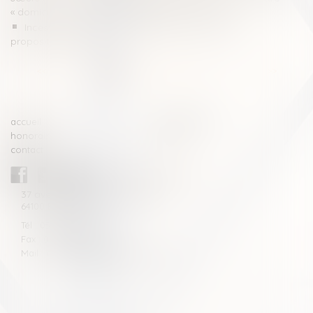
« domicile commun » et « résidence commune »
Inceste et violences sexuelles faites aux enfants
propositions Ciivise
<<
<
1
2
3
4
5
6
7
...
>
>>
accueil
compétences
honoraires
actus
contact
CABINET BLAZY-ANDRIEU
37 avenue de la légion Tchèque
64100 BAYONNE
Tél : 05 59 46 10 46
Fax : 05 59 46 10 57
Mail : contact[at]blazyavocats.com