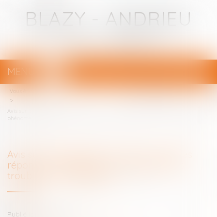
BLAZY - ANDRIEU
Avocats - Bayonne
MENU
Ouvrir
le
Vous êtes ici :
Votre avocat
menu
Avis sur le projet de loi "visant à offrir des réponses immédiates aux
phénomènes troublant l’ordre public"
Avis sur le projet de loi "visant à offrir des
réponses immédiates aux phénomènes
troublant l’ordre public"
Publié le :
29/06/2026