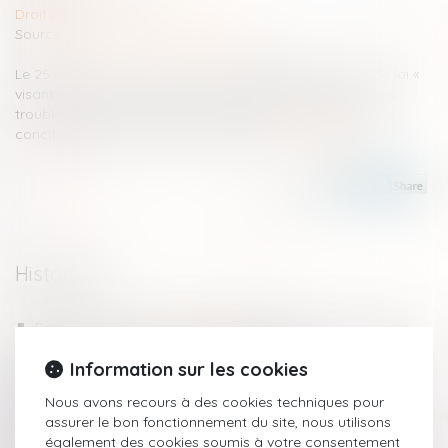
Droit pénal
Source :
www.defenseurdesdroits.fr
Le 25 mars 2026, le Gouvernement a déposé le projet de loi «
visant à offrir des réponses immédiates aux phénomènes
troublant l’ordre public, la sécurité et la tranquillité de nos
concitoyens », en procédure accélérée...
Lire la suite
Historique
Rapport d’une somme d’argent investie dans la création
d’une société : le rapport est dû en valeur
Information sur les cookies
Abus de biens sociaux : les limites des ordres du ministère
Après la détention : quels parcours pour les jeunes ?
Nous avons recours à des cookies techniques pour
Viol : la nouvelle loi sur le consentement n'est pas
assurer le bon fonctionnement du site, nous utilisons
rétroactive
également des cookies soumis à votre consentement