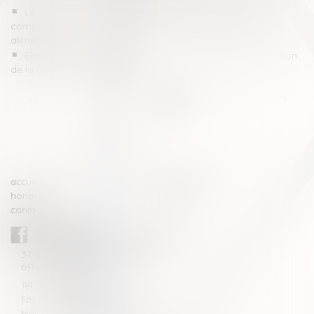
Le juge des affaires familiales ne sera désormais plus
compétent pour réviser et fixer le montant des pensions
alimentaires.
Élargissement des voies de recours en matière d'exécution
de la détention provisoire
<<
<
...
62
63
64
65
66
67
68
...
>
>>
accueil
compétences
honoraires
actus
contact
CABINET BLAZY-ANDRIEU
37 avenue de la légion Tchèque
64100 BAYONNE
Tél : 05 59 46 10 46
Fax : 05 59 46 10 57
Mail : contact[at]blazyavocats.com