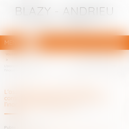
BLAZY - ANDRIEU
Avocats - Bayonne
MENU
Ouvrir
le
Vous êtes ici :
Votre avocat
menu
L'association juristes pour l'enfance contraint l'hébergeur de SUBROGALIA à
l’inaccessibilité du site web
L'association juristes pour l'enfance
contraint l'hébergeur de SUBROGALIA à
l’inaccessibilité du site web
Publié le :
13/03/2019