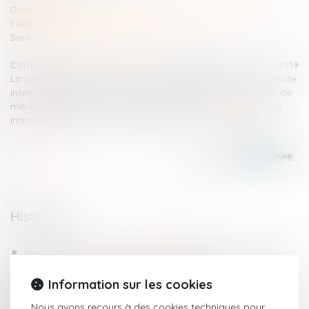
Droit de la famille, des personnes et de leur patrimoine
/
Filiation
Source :
juristespourlenfance.com
Communiqué de presse Juristes Pour l'Enfance du 4 mars 2019
La société SUBROGALIA, basée en Espagne, disposait d’un site
internet à destination des Français pour offrir des services de
mères porteuses à des couples en désir d’enfants, pratique
interdite en France et pénalement réprimée...
Lire la suite
Historique
Réponse de la CEDH à la demande d'avis concernant la
mère d'intention dans le cadre d'une GPA
La Cour d'appel de Nancy relaxe un manifestant ayant
Information sur les cookies
refusé un relevé d'empreintes sur le fondement du principe de
Nous avons recours à des cookies techniques pour