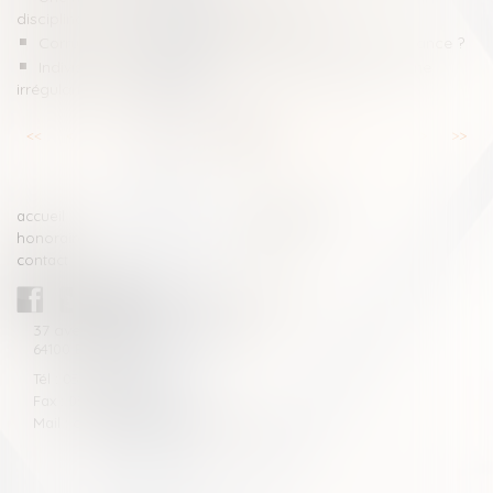
disciplinaires pour les majeurs détenus !
Corruption de basse intensité : quelle situation en France ?
Indivision et absence de renvoi précis aux pièces : une
irrégularité sans sanction ?
<<
<
...
13
14
15
16
17
18
19
...
>
>>
accueil
compétences
honoraires
actus
contact
CABINET BLAZY-ANDRIEU
37 avenue de la légion Tchèque
64100 BAYONNE
Tél : 05 59 46 10 46
Fax : 05 59 46 10 57
Mail : contact[at]blazyavocats.com