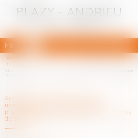
BLAZY - ANDRIEU
Avocats - Bayonne
MENU
Ouvrir
le
Vous êtes ici :
Votre avocat
menu
Arnaques financières : les autorités mobilisées dans la lutte contre ce phénomène
massif qui piège de plus en plus de particuliers
Arnaques financières : les autorités
mobilisées dans la lutte contre ce
phénomène massif qui piège de plus en plus
de particuliers