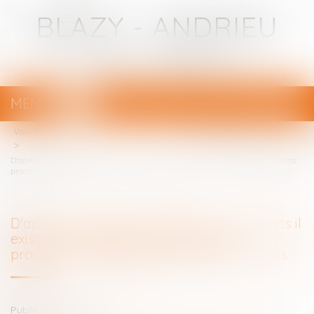
BLAZY - ANDRIEU
Avocats - Bayonne
MENU
Ouvrir
le
Vous êtes ici :
Votre avocat
menu
D'après un rapport du Défenseur des droits il existe un décalage entre les droits
proclamés des enfants et leurs droits réels
D'après un rapport du Défenseur des droits il
existe un décalage entre les droits
proclamés des enfants et leurs droits réels
Publié le :
26/11/2019