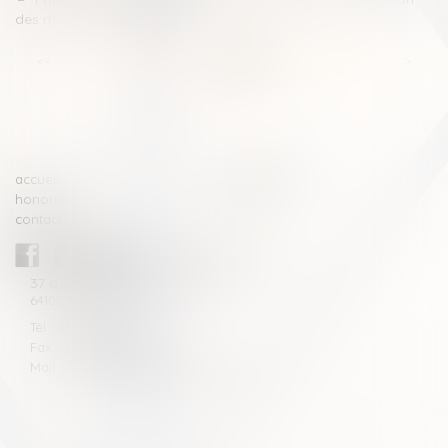
des mineurs handicapés
<<
<
...
58
59
60
61
62
63
64
...
>
>>
accueil
compétences
honoraires
actus
contact
CABINET BLAZY-ANDRIEU
37 avenue de la légion Tchèque
64100 BAYONNE
Tél : 05 59 46 10 46
Fax : 05 59 46 10 57
Mail : contact[at]blazyavocats.com