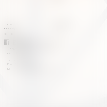
>>
accueil
compétences
honoraires
actus
contact
CABINET BLAZY-ANDRIEU
37 avenue de la légion Tchèque
64100 BAYONNE
Tél : 05 59 46 10 46
Fax : 05 59 46 10 57
Mail : contact[at]blazyavocats.com