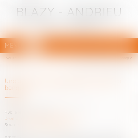
BLAZY - ANDRIEU
Avocats - Bayonne
MENU
Ouvrir
le
Vous êtes ici :
Votre avocat
menu
Une anomalie intellectuelle doit alerter la banque
Une anomalie intellectuelle doit alerter la
banque
Publié le :
31/07/2024
Droit pénal
/
Droit pénal des affaires
Source :
www.lemondedudroit.fr
Amené à déterminer les responsabilités respectives de la