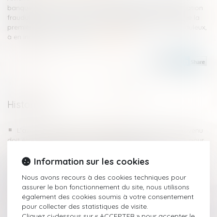
banque et du donneur d’ordre dans le cadre d'une opération
frauduleuse, le tribunal de commerce de Paris condamne la
première, intervenue dans l’exécution de virements frauduleux,
à en indemniser l’initiateur...
Lire la suite
Historique
L’avocat désigné par les représentants légaux du prévenu
doit être confirmé par le prévenu mineur en garde à vue pour
ne pas porter atteinte à son intérêt supérieur
Information sur les cookies
La prolongation d’une détention provisoire nécessite la
preuve des diligences effectuées pour permettre l’examen du
Nous avons recours à des cookies techniques pour
dossier
assurer le bon fonctionnement du site, nous utilisons
Insécurité et délinquance : les chiffres définitifs pour 2023
également des cookies soumis à votre consentement
Bilan du contrôle fiscal pour 2023 : 15,2 Md€ réclamés !
pour collecter des statistiques de visite.
Assurance vie, primes manifestement exagérées ou
Cliquez ci-dessous sur « ACCEPTER » pour accepter le