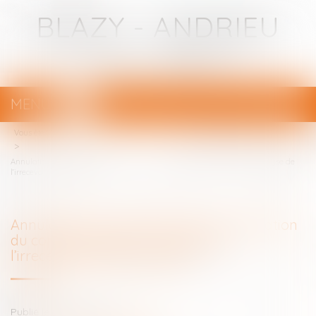
BLAZY - ANDRIEU
Avocats - Bayonne
MENU
Ouvrir
le
Vous êtes ici :
Votre avocat
menu
Annulation d’une ordonnance de révocation du contrôle judiciaire : analyse de
l’irrecevabilité de la requête
Annulation d’une ordonnance de révocation
du contrôle judiciaire : analyse de
l’irrecevabilité de la requête
Publié le :
03/01/2025