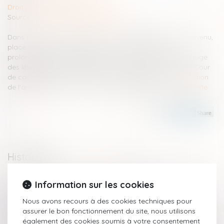
Droit pénal
/
Procédure pénale
Source :
www.lemag-juridique.com
Dans l’affaire portée devant la Cour de cassation, un prévenu,
placé sous mandat de dépôt, avait fait l’objet d’une
prolongation de sa détention provisoire sur décision du juge
des libertés et de la détention. Le 13 septembre 2023, la Cour
de cassation avait ordonné sa mise en liberté en application
de l’article 803-7 du Code de procédure pénale...
Lire la suite
Historique
Zoom sur les limites de la détention provisoire
Information sur les cookies
Évolution des facultés contributives des parents pour le
Nous avons recours à des cookies techniques pour
paiement de la pension alimentaire
assurer le bon fonctionnement du site, nous utilisons
Prévention de la récidive en matière de viol et d'agressions
également des cookies soumis à votre consentement