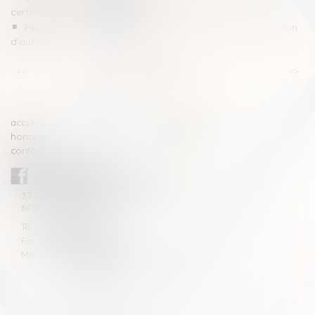
certains frais lors des successions
Persistance de violences sexistes et sexuelles sous relation
d'autorité
<<
<
...
13
14
15
16
17
18
19
...
>
>>
accueil
compétences
honoraires
actus
contact
CABINET BLAZY-ANDRIEU
37 avenue de la légion Tchèque
64100 BAYONNE
Tél : 05 59 46 10 46
Fax : 05 59 46 10 57
Mail : contact[at]blazyavocats.com