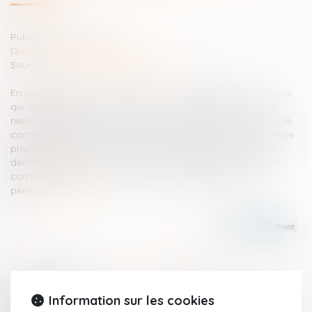
Publié le :
06/06/2024
Droit pénal
/
(NPU) Infraction
Source :
www.lemag-juridique.com
En vertu de l’article 122-1 alinéa 2 du Code pénal, la personne
qui était atteinte, lors des faits, d’un trouble psychique ou
neuropsychique ayant altéré son discernement ou entravé le
contrôle de ses actes demeure punissable. Toutefois, la peine
privative de liberté est réduite du tiers, sauf si la juridiction
décide, par une décision spécialement motivée en matière
correctionnelle, de ne pas appliquer cette diminution de
peine...
Lire la suite
Historique
Information sur les cookies