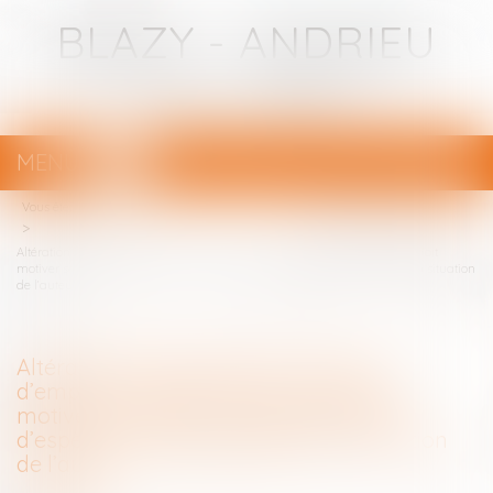
BLAZY - ANDRIEU
Avocats - Bayonne
MENU
Ouvrir
le
Vous êtes ici :
Votre avocat
menu
Altération du discernement et peine d’emprisonnement ferme : le juge doit
motiver sa décision eu égard aux faits d’espèce, à la personnalité et à la situation
de l’auteur
Altération du discernement et peine
d’emprisonnement ferme : le juge doit
motiver sa décision eu égard aux faits
d’espèce, à la personnalité et à la situation
de l’auteur