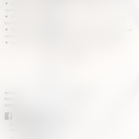
Indivision : quelle indemnisation pour l’indivisaire qui
rembourse seul le prêt ?
Proposition de loi visant à réduire et à encadrer les frais
bancaires sur succession
Proposition de loi renforçant l'ordonnance de protection et
créant l'ordonnance provisoire de protection immédiate
Peine complémentaire de confiscation : office du juge
<<
<
...
21
22
23
24
25
26
27
...
>
>>
accueil
compétences
honoraires
actus
contact
CABINET BLAZY-ANDRIEU
37 avenue de la légion Tchèque
64100 BAYONNE
Tél : 05 59 46 10 46