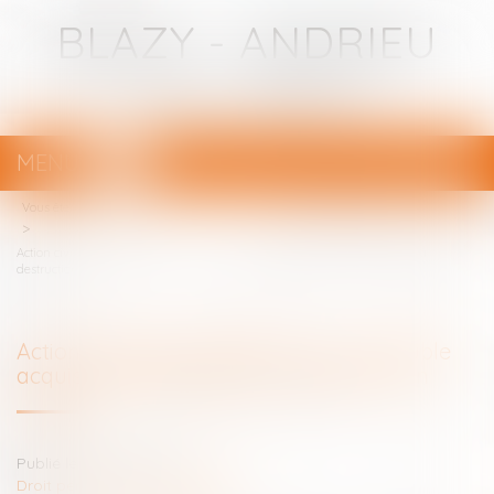
BLAZY - ANDRIEU
Avocats - Bayonne
MENU
Ouvrir
le
Vous êtes ici :
Votre avocat
menu
Action civile du propriétaire d’un immeuble acquis postérieurement à sa
destruction
Action civile du propriétaire d’un immeuble
acquis postérieurement à sa destruction
Publié le :
03/03/2025
Droit pénal
/
(NPU) Infraction