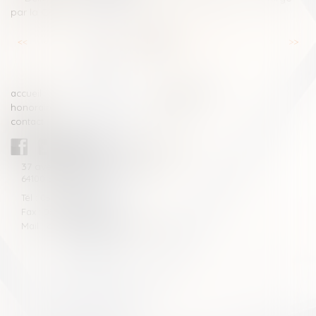
par la CPAM ?
<<
<
...
11
12
13
14
15
16
17
...
>
>>
accueil
compétences
honoraires
actus
contact
CABINET BLAZY-ANDRIEU
37 avenue de la légion Tchèque
64100 BAYONNE
Tél : 05 59 46 10 46
Fax : 05 59 46 10 57
Mail : contact[at]blazyavocats.com