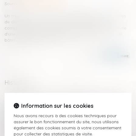
Source :
www.actu-juridique.fr
Un tribunal pour enfants, qui déclare des mineurs coupables
de destruction volontaire par un moyen dangereux et
complicité, déclare irrecevable la constitution de partie civile
d’une justiciable qui, postérieurement aux faits, a acquis le
bâtiment partiellement détruit...
Lire la suite
Historique
Parquet national anti-criminalité organisée Narcotrafic Loi
organique
Information sur les cookies
Divorce et remariage : quelles conséquences sur la pension
Nous avons recours à des cookies techniques pour
alimentaire et la prestation compensatoire ?
assurer le bon fonctionnement du site, nous utilisons
Rappel procédural : l’appel est jugé à l’audience sur le
également des cookies soumis à votre consentement
rapport oral d’un conseiller !
pour collecter des statistiques de visite.