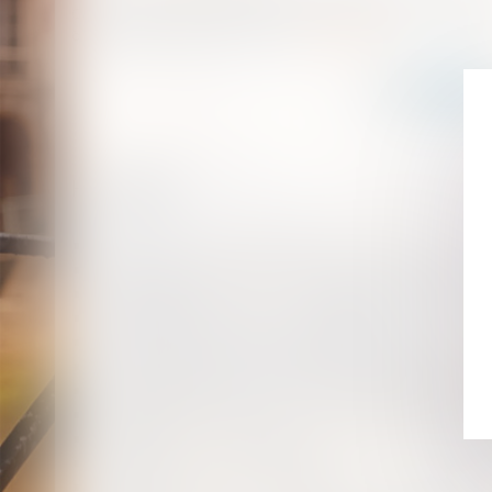
Cour de cassation, l'infraction de recel ne peut être reten
à l'égard de celui qui a commis
Lire la suite
Historique
Absences de l’OPJ durant les visites et saisies
Vers une évolution des droits processuels du témoin as
Décrochage des portraits du Président : quelle immunité
CEDH : légitime défense d’un gendarme
Confirmation : on ne peut être coupable et recéleur de
Loi du 31 janvier 2022 : mettre fin aux thérapies de co
Responsabilité pénale : conventionnalité de l’article 12
Irresponsabilité pour trouble mental et droits de la dé
Dénigrement ou diffamation : des conséquences procé
Police municipale et port d’armes
Comment faire pour porter plainte pendant le confine