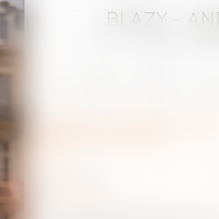
BLAZY - AN
Avocats - Bay
accueil
Votre avocat
compétences
honor
Vous êtes ici :
actus
Droit pénal
Confirmation : on ne peut être coup
Confirmation : on ne peut être coupable e
recéleur de la même infraction
Publié le :
12/05/2022
Droit pénal
Source :
www.actu-juridique.fr
Pénal : Selon une jurisprudence constante et ancienne de 