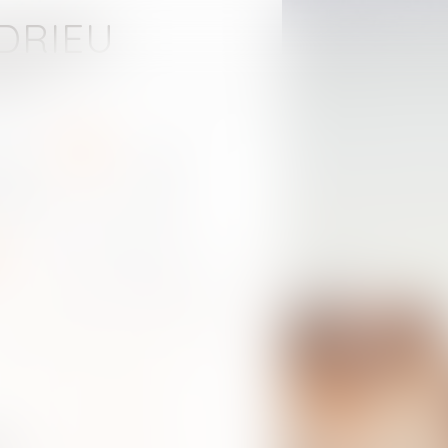
DRIEU
onne
aires
actus
contact
able et recéleur de la même infraction
t
la